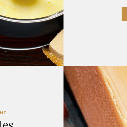
GNE
tes