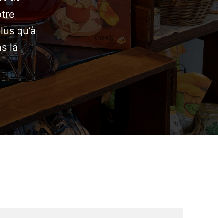
otre
lus qu’à
ns la