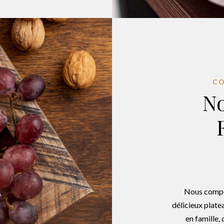
CO
No
Nous compos
délicieux plate
en famille, 