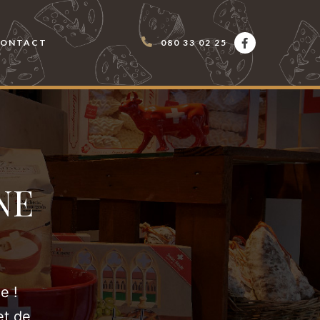
CONTACT
080 33 02 25
NE
e !
et de