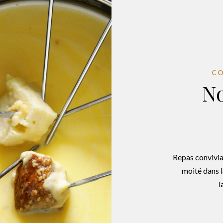
CO
N
Repas convivia
moité dans l
l