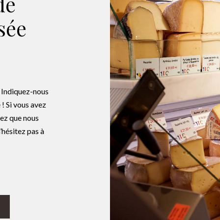
de
sée
? Indiquez-nous
 ! Si vous avez
tez que nous
’hésitez pas à